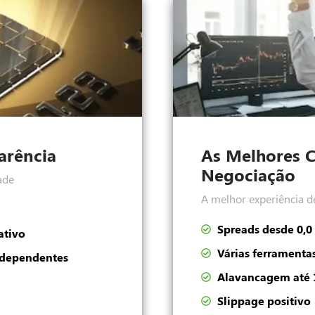
arência
As Melhores 
Negociação
ade
A melhor experiência d
Spreads desde 0,0
ativo
Várias ferramenta
ndependentes
Alavancagem até 
Slippage positivo