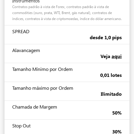
Instrumentos
Contratos padrão à vista de Forex, contratos padrão à vista de
commodities (ouro, prata, WTI, Brent, gás natural), contratos de
índices, contratos à vista de criptomoedas, índice do dólar americano.
SPREAD
desde 1,0 pips
Alavancagem
Veja
aqui
Tamanho Mínimo por Ordem
0,01 lotes
Tamanho máximo por Ordem
Ilimitado
Chamada de Margem
50%
Stop Out
30%