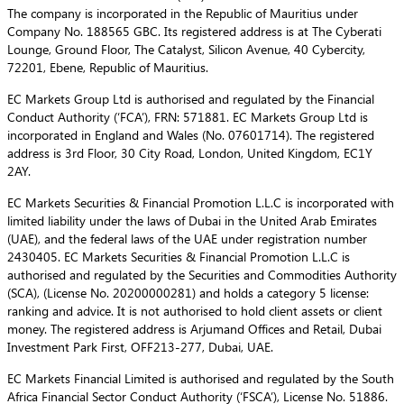
The company is incorporated in the Republic of Mauritius under
Company No. 188565 GBC. Its registered address is at The Cyberati
Lounge, Ground Floor, The Catalyst, Silicon Avenue, 40 Cybercity,
72201, Ebene, Republic of Mauritius.
EC Markets Group Ltd is authorised and regulated by the Financial
Conduct Authority (‘FCA’), FRN: 571881. EC Markets Group Ltd is
incorporated in England and Wales (No. 07601714). The registered
address is 3rd Floor, 30 City Road, London, United Kingdom, EC1Y
2AY.
EC Markets Securities & Financial Promotion L.L.C is incorporated with
limited liability under the laws of Dubai in the United Arab Emirates
(UAE), and the federal laws of the UAE under registration number
2430405. EC Markets Securities & Financial Promotion L.L.C is
authorised and regulated by the Securities and Commodities Authority
(SCA), (License No. 20200000281) and holds a category 5 license:
ranking and advice. It is not authorised to hold client assets or client
money. The registered address is Arjumand Offices and Retail, Dubai
Investment Park First, OFF213-277, Dubai, UAE.
EC Markets Financial Limited is authorised and regulated by the South
Africa Financial Sector Conduct Authority (‘FSCA’), License No. 51886.