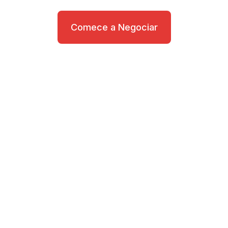
Comece a Negociar
Necessita de ajuda?
Contacte as nossas Equipas Premiadas
de Apoio ao Cliente.