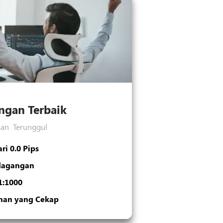
ngan Terbaik
an Terunggul
i 0.0 Pips
rdagangan
1:1000
nan yang Cekap