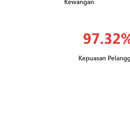
Kewangan
97.32
Kepuasan Pelang