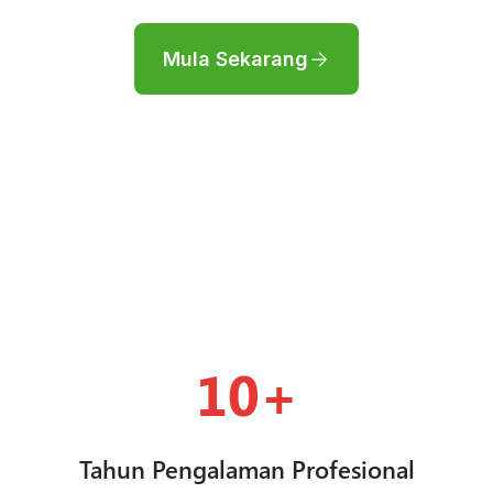
Mula Sekarang
10+
Tahun Pengalaman Profesional