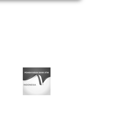
ang Mudah