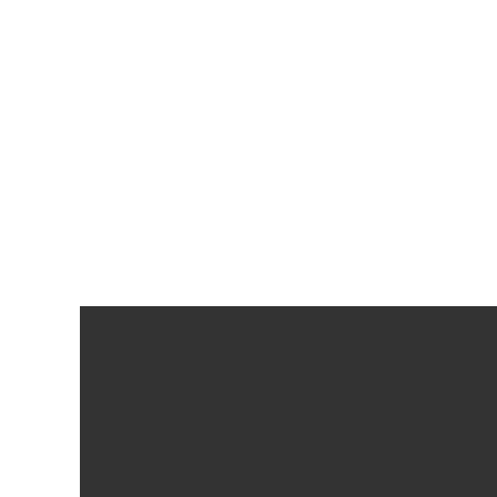
Kami Sentia
Sejak 2012, kami telah membina hubungan antar
perdagan