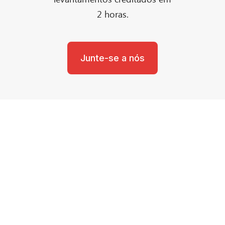
2 horas.
Junte-se a nós
Necessita de ajuda?
Contacte as nossas Equipas Premiadas
de Apoio ao Cliente.