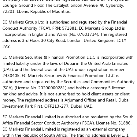
Lounge, Ground Floor, The Catalyst, Silicon Avenue, 40 Cybercity,
72201, Ebene, Republic of Mauritius.
EC Markets Group Ltd is authorised and regulated by the Financial
Conduct Authority (‘FCA’), FRN: 571881. EC Markets Group Ltd is
incorporated in England and Wales (No. 07601714). The registered
address is 3rd Floor, 30 City Road, London, United Kingdom, EC1Y
2AY.
EC Markets Securities & Financial Promotion L.L.C is incorporated with
limited liability under the laws of Dubai in the United Arab Emirates
(UAE), and the federal laws of the UAE under registration number
2430405. EC Markets Securities & Financial Promotion L.L.C is
authorised and regulated by the Securities and Commodities Authority
(SCA), (License No. 20200000281) and holds a category 5 license:
ranking and advice. It is not authorised to hold client assets or client
money. The registered address is Arjumand Offices and Retail, Dubai
Investment Park First, OFF213-277, Dubai, UAE.
EC Markets Financial Limited is authorised and regulated by the South
Africa Financial Sector Conduct Authority (‘FSCA’), License No. 51886.
EC Markets Financial Limited is registered as an external company
within the Republic of South Africa. The trading address is Level 1, 1