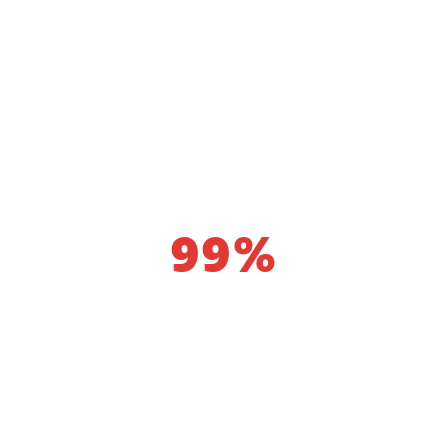
Execução ao Preço
Solicitado ou Melhor
Mais de
99%
Ordem
Execução com Sucesso