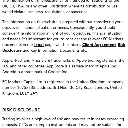
The information on this website is not intended for residents of the
UK, EU, USA, or any other jurisdiction where its distribution or use
would violate local laws, regulations, or sanctions.
The information on this website is prepared without considering your
objectives, financial situation or needs. Consequently, you should
consider the information in light of your objectives, financial situation
and needs. It’s important for you to consider the relevant EC Markets
documents in our
legal
page, which contains
Client Agreement
,
Risk
Disclosure
and Key Information Documents etc.
Apple, iPad, and iPhone are trademarks of Apple Inc., registered in the
U.S. and other countries. App Store is a service mark of Apple Inc.
Android is a trademark of Google Inc.
EC Markets Capital Ltd is registered in the United Kingdom, company
number 10752535, address: 3rd Floor 30 City Road, London, United
Kingdom, EC1Y 2AY.
RISK DISCLOSURE
Trading involves a high level of risk and may result in losses exceeding
deposits. CFDs are complex instruments and may not be suitable for