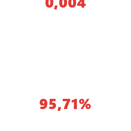
0,004
Segundos
Velocidade Média de
Execução
Mais de
95,71%
Ordem