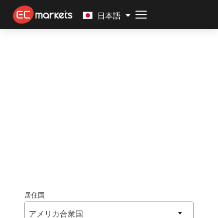
Malay
日本語
パートナーシップ プログ
ラム
柔軟なプランと時間通りの支払いで、業界を
リードするコミッションを獲得できます。 EC
Markets では、アカウント マネージャーとマ
ーケティング チームの完全なサポートを受け
てショーを運営できます。
居住国
アメリカ合衆国