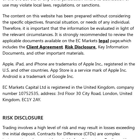
use may violate local laws, regulations, or sanctions.
The content on this website has been prepared without considering
the specific objectives, financial situation, or needs of any individual.
Therefore, it is important that the information be evaluated in light of
the relevant circumstances. It is strongly recommended to review the
applicable documents available on the EC Markets
legal
page,which
includes the
Client Agreement
,
Risk Disclosure
,
Key Information
Documents, and other important materials.
Apple, iPad, and iPhone are trademarks of Apple Inc., registered in the
U.S. and other countries. App Store is a service mark of Apple Inc.
Android is a trademark of Google Inc.
EC Markets Capital Ltd is registered in the United Kingdom, company
number 10752535, address: 3rd Floor 30 City Road, London, United
Kingdom, EC1Y 2AY.
RISK DISCLOSURE
Trading involves a high level of risk and may result in losses exceeding
the initial deposit. Contracts for Difference (CFDs) are complex