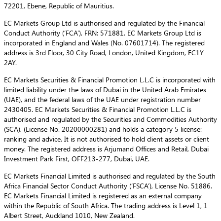
72201, Ebene, Republic of Mauritius.
EC Markets Group Ltd is authorised and regulated by the Financial
Conduct Authority (‘FCA’), FRN: 571881. EC Markets Group Ltd is
incorporated in England and Wales (No. 07601714). The registered
address is 3rd Floor, 30 City Road, London, United Kingdom, EC1Y
2AY.
EC Markets Securities & Financial Promotion L.L.C is incorporated with
limited liability under the laws of Dubai in the United Arab Emirates
(UAE), and the federal laws of the UAE under registration number
2430405. EC Markets Securities & Financial Promotion L.L.C is
authorised and regulated by the Securities and Commodities Authority
(SCA), (License No. 20200000281) and holds a category 5 license:
ranking and advice. It is not authorised to hold client assets or client
money. The registered address is Arjumand Offices and Retail, Dubai
Investment Park First, OFF213-277, Dubai, UAE.
EC Markets Financial Limited is authorised and regulated by the South
Africa Financial Sector Conduct Authority (‘FSCA’), License No. 51886.
EC Markets Financial Limited is registered as an external company
within the Republic of South Africa. The trading address is Level 1, 1
Albert Street, Auckland 1010, New Zealand.