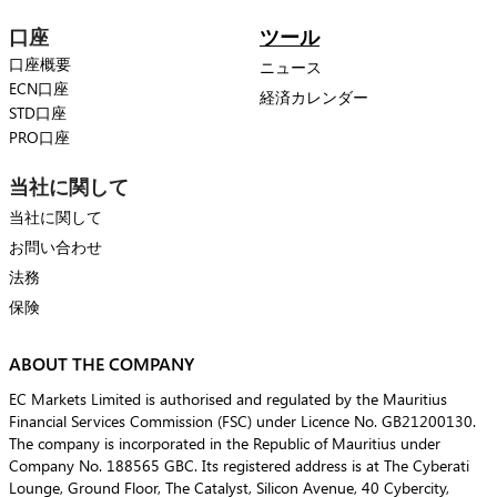
口座
ツール
口座概要
ニュース
ECN口座
経済カレンダー
STD口座
PRO口座
当社に関して
当社に関して
お問い合わせ
法務
保険
ABOUT THE COMPANY
EC Markets Limited is authorised and regulated by the Mauritius
Financial Services Commission (FSC) under Licence No. GB21200130.
The company is incorporated in the Republic of Mauritius under
Company No. 188565 GBC. Its registered address is at The Cyberati
Lounge, Ground Floor, The Catalyst, Silicon Avenue, 40 Cybercity,