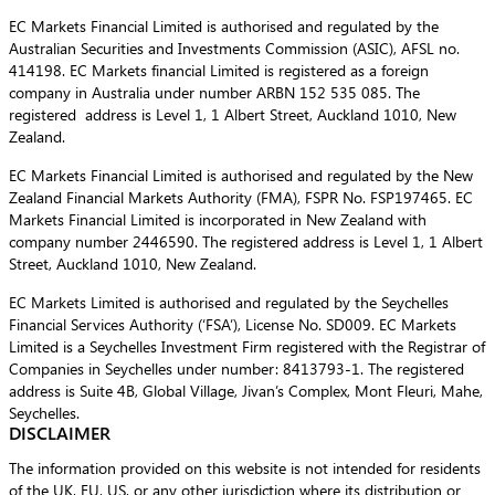
EC Markets Financial Limited is authorised and regulated by the
Australian Securities and Investments Commission (ASIC), AFSL no.
414198. EC Markets financial Limited is registered as a foreign
company in Australia under number ARBN 152 535 085. The
registered address is Level 1, 1 Albert Street, Auckland 1010, New
Zealand.
EC Markets Financial Limited is authorised and regulated by the New
Zealand Financial Markets Authority (FMA), FSPR No. FSP197465. EC
Markets Financial Limited is incorporated in New Zealand with
company number 2446590. The registered address is Level 1, 1 Albert
Street, Auckland 1010, New Zealand.
EC Markets Limited is authorised and regulated by the Seychelles
Financial Services Authority (‘FSA’), License No. SD009. EC Markets
Limited is a Seychelles Investment Firm registered with the Registrar of
Companies in Seychelles under number: 8413793-1. The registered
address is Suite 4B, Global Village, Jivan’s Complex, Mont Fleuri, Mahe,
Seychelles.
DISCLAIMER
The information provided on this website is not intended for residents
of the UK, EU, US, or any other jurisdiction where its distribution or