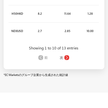
H50HKD
8.2
11.64
1.28
NDXUSD
2.7
2.85
10.00
Showing 1 to 10 of 13 entries
S35EUR
7.2
10.51
10.82
前
次
*EC Marketsのグループ企業から生成された統計値