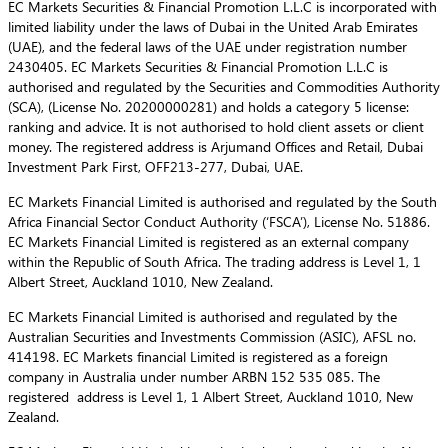
EC Markets Securities & Financial Promotion L.L.C is incorporated with
limited liability under the laws of Dubai in the United Arab Emirates
(UAE), and the federal laws of the UAE under registration number
2430405. EC Markets Securities & Financial Promotion L.L.C is
authorised and regulated by the Securities and Commodities Authority
(SCA), (License No. 20200000281) and holds a category 5 license:
ranking and advice. It is not authorised to hold client assets or client
money. The registered address is Arjumand Offices and Retail, Dubai
Investment Park First, OFF213-277, Dubai, UAE.
EC Markets Financial Limited is authorised and regulated by the South
Africa Financial Sector Conduct Authority (‘FSCA’), License No. 51886.
EC Markets Financial Limited is registered as an external company
within the Republic of South Africa. The trading address is Level 1, 1
Albert Street, Auckland 1010, New Zealand.
EC Markets Financial Limited is authorised and regulated by the
Australian Securities and Investments Commission (ASIC), AFSL no.
414198. EC Markets financial Limited is registered as a foreign
company in Australia under number ARBN 152 535 085. The
registered address is Level 1, 1 Albert Street, Auckland 1010, New
Zealand.