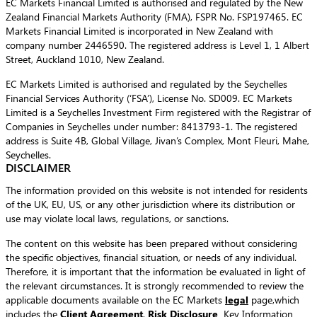
EC Markets Financial Limited is authorised and regulated by the New
Zealand Financial Markets Authority (FMA), FSPR No. FSP197465. EC
Markets Financial Limited is incorporated in New Zealand with
company number 2446590. The registered address is Level 1, 1 Albert
Street, Auckland 1010, New Zealand.
EC Markets Limited is authorised and regulated by the Seychelles
Financial Services Authority (‘FSA’), License No. SD009. EC Markets
Limited is a Seychelles Investment Firm registered with the Registrar of
Companies in Seychelles under number: 8413793-1. The registered
address is Suite 4B, Global Village, Jivan’s Complex, Mont Fleuri, Mahe,
Seychelles.
DISCLAIMER
The information provided on this website is not intended for residents
of the UK, EU, US, or any other jurisdiction where its distribution or
use may violate local laws, regulations, or sanctions.
The content on this website has been prepared without considering
the specific objectives, financial situation, or needs of any individual.
Therefore, it is important that the information be evaluated in light of
the relevant circumstances. It is strongly recommended to review the
applicable documents available on the EC Markets
legal
page,which
includes the
Client Agreement
,
Risk Disclosure
,
Key Information