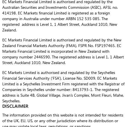
EC Markets Financial Limited is authorised and regulated by the
Australian Securities and Investments Commission (ASIC), AFSL no.
414198. EC Markets financial Limited is registered as a foreign
company in Australia under number ARBN 152 535 085. The
registered address is Level 1, 1 Albert Street, Auckland 1010, New
Zealand.
EC Markets Financial Limited is authorised and regulated by the New
Zealand Financial Markets Authority (FMA), FSPR No. FSP197465. EC
Markets Financial Limited is incorporated in New Zealand with
company number 2446590. The registered address is Level 1, 1 Albert
Street, Auckland 1010, New Zealand.
EC Markets Limited is authorised and regulated by the Seychelles
Financial Services Authority (‘FSA’), License No. SD009. EC Markets
Limited is a Seychelles Investment Firm registered with the Registrar of
Companies in Seychelles under number: 8413793-1. The registered
address is Suite 4B, Global Village, Jivan’s Complex, Mont Fleuri, Mahe,
Seychelles.
DISCLAIMER
The information provided on this website is not intended for residents
of the UK, EU, US, or any other jurisdiction where its distribution or
use may violate local laws, regulations, or sanctions.