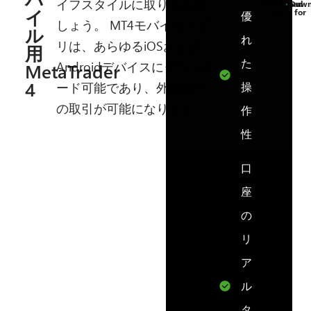
イフスタイルに取り入れま
Download
Down
イ
on
for
優
しょう。 MT4モバイルアプ
ル
れ
リは、あらゆるiOSおよび
用
た
MetaTrader
Androidデバイスにダウンロ
4
ード可能であり、外出先で
操
の取引が可能になります。
作
性
口
座
の
リ
ア
ル
タ