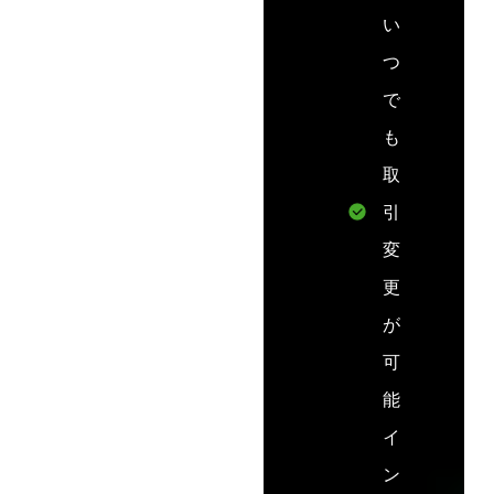
い
つ
で
も
取
引
変
更
が
可
能
イ
ン