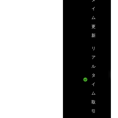
イ
ム
更
新
リ
ア
ル
タ
イ
ム
取
引