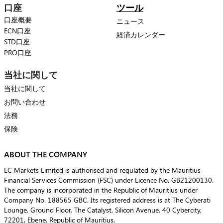
口座
ツール
口座概要
ニュース
ECN口座
経済カレンダー
STD口座
PRO口座
当社に関して
当社に関して
お問い合わせ
法務
保険
ABOUT THE COMPANY
EC Markets Limited is authorised and regulated by the Mauritius
Financial Services Commission (FSC) under Licence No. GB21200130.
The company is incorporated in the Republic of Mauritius under
Company No. 188565 GBC. Its registered address is at The Cyberati
Lounge, Ground Floor, The Catalyst, Silicon Avenue, 40 Cybercity,
72201, Ebene, Republic of Mauritius.