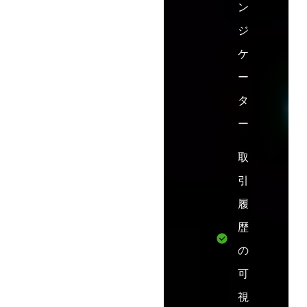
ン
ジ
ケ
ー
タ
ー
取
引
履
歴
の
可
視