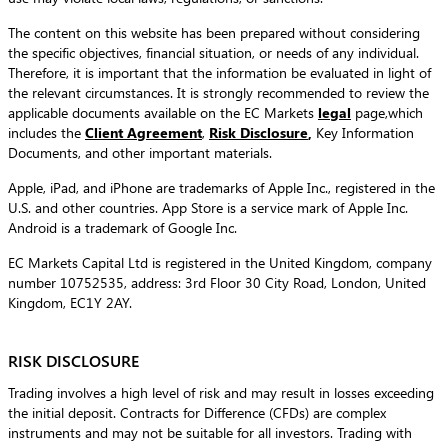
The content on this website has been prepared without considering
the specific objectives, financial situation, or needs of any individual.
Therefore, it is important that the information be evaluated in light of
the relevant circumstances. It is strongly recommended to review the
applicable documents available on the EC Markets
legal
page,which
includes the
Client Agreement
,
Risk Disclosure
,
Key Information
Documents, and other important materials.
Apple, iPad, and iPhone are trademarks of Apple Inc., registered in the
U.S. and other countries. App Store is a service mark of Apple Inc.
Android is a trademark of Google Inc.
EC Markets Capital Ltd is registered in the United Kingdom, company
number 10752535, address: 3rd Floor 30 City Road, London, United
Kingdom, EC1Y 2AY.
RISK DISCLOSURE
Trading involves a high level of risk and may result in losses exceeding
the initial deposit. Contracts for Difference (CFDs) are complex
instruments and may not be suitable for all investors. Trading with