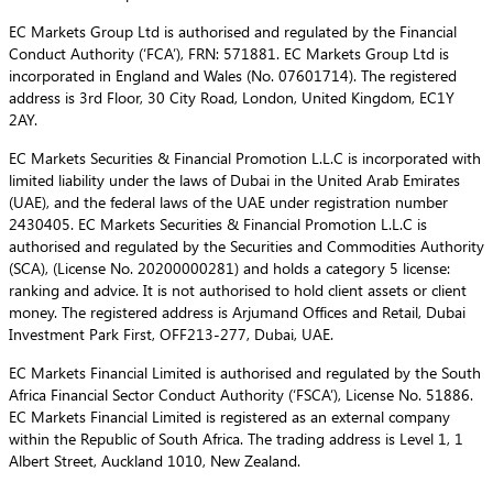
EC Markets Group Ltd is authorised and regulated by the Financial
Conduct Authority (‘FCA’), FRN: 571881. EC Markets Group Ltd is
incorporated in England and Wales (No. 07601714). The registered
address is 3rd Floor, 30 City Road, London, United Kingdom, EC1Y
2AY.
EC Markets Securities & Financial Promotion L.L.C is incorporated with
limited liability under the laws of Dubai in the United Arab Emirates
(UAE), and the federal laws of the UAE under registration number
2430405. EC Markets Securities & Financial Promotion L.L.C is
authorised and regulated by the Securities and Commodities Authority
(SCA), (License No. 20200000281) and holds a category 5 license:
ranking and advice. It is not authorised to hold client assets or client
money. The registered address is Arjumand Offices and Retail, Dubai
Investment Park First, OFF213-277, Dubai, UAE.
EC Markets Financial Limited is authorised and regulated by the South
Africa Financial Sector Conduct Authority (‘FSCA’), License No. 51886.
EC Markets Financial Limited is registered as an external company
within the Republic of South Africa. The trading address is Level 1, 1
Albert Street, Auckland 1010, New Zealand.