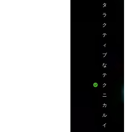
タ
ラ
ク
テ
ィ
ブ
な
テ
ク
ニ
カ
ル
イ