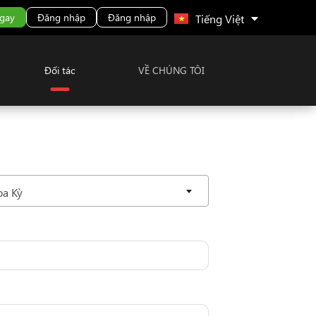
Malay
gay
Đăng nhập
Đăng nhập
Tiếng Việt
Đối tác
VỀ CHÚNG TÔI
oa Kỳ