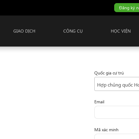
Đăng ký n
GIAO DỊCH
CÔNG CỤ
HỌC VIỆN
Quốc gia cư trú
Hợp chủng quốc H
Email
h toán tức thời của chúng
 ưa chuộng hàng đầu trong
nh doanh với sự hỗ trợ toàn
Mã xác minh
i ngũ chuyên gia thị trường