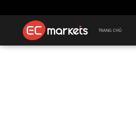
TRANG CHỦ
Chương trình
Đối tác
Mô hình hợp tác linh hoạt và phương thức than
tôi khiến EC Markets trở thành lựa chọn được
ngành. Tại EC Markets, bạn có thể phát triển ki
diện từ các nhà quản lý tài khoản tận tâm và độ