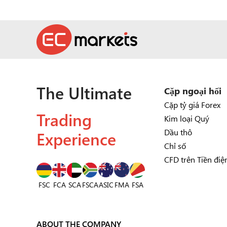
The Ultimate
Cặp ngoại hối
Cặp tỷ giá Forex
Trading
Kim loại Quý
Experience
Dầu thô
Chỉ số
CFD trên Tiền điệ
FSC
FCA
SCA
FSCA
ASIC
FSA
FMA
ABOUT THE COMPANY