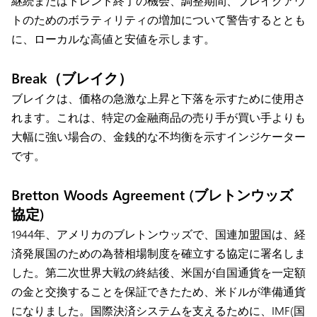
継続またはトレンド終了の機会、調整期間、ブレイクアウ
トのためのボラティリティの増加について警告するととも
に、ローカルな高値と安値を示します。
Break（ブレイク）
ブレイクは、価格の急激な上昇と下落を示すために使用さ
れます。これは、特定の金融商品の売り手が買い手よりも
大幅に強い場合の、金銭的な不均衡を示すインジケーター
です。
Bretton Woods Agreement (ブレトンウッズ
協定)
1944年、アメリカのブレトンウッズで、国連加盟国は、経
済発展国のための為替相場制度を確立する協定に署名しま
した。第二次世界大戦の終結後、米国が自国通貨を一定額
の金と交換することを保証できたため、米ドルが準備通貨
になりました。国際決済システムを支えるために、IMF(国