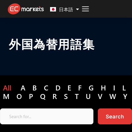
Malay
日本語
外国為替用語集
All
A
B
C
D
E
F
G
H
I
L
|
M
O
P
Q
R
S
T
U
V
W
Y