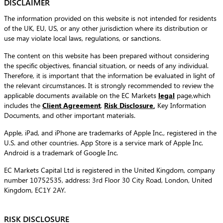
DISCLAIMER
The information provided on this website is not intended for residents
of the UK, EU, US, or any other jurisdiction where its distribution or
use may violate local laws, regulations, or sanctions.
The content on this website has been prepared without considering
the specific objectives, financial situation, or needs of any individual.
Therefore, it is important that the information be evaluated in light of
the relevant circumstances. It is strongly recommended to review the
applicable documents available on the EC Markets
legal
page,which
includes the
Client Agreement
,
Risk Disclosure
,
Key Information
Documents, and other important materials.
Apple, iPad, and iPhone are trademarks of Apple Inc., registered in the
U.S. and other countries. App Store is a service mark of Apple Inc.
Android is a trademark of Google Inc.
EC Markets Capital Ltd is registered in the United Kingdom, company
number 10752535, address: 3rd Floor 30 City Road, London, United
Kingdom, EC1Y 2AY.
RISK DISCLOSURE