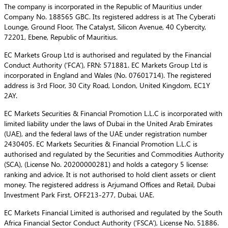
The company is incorporated in the Republic of Mauritius under
Company No. 188565 GBC. Its registered address is at The Cyberati
Lounge, Ground Floor, The Catalyst, Silicon Avenue, 40 Cybercity,
72201, Ebene, Republic of Mauritius.
EC Markets Group Ltd is authorised and regulated by the Financial
Conduct Authority (‘FCA’), FRN: 571881. EC Markets Group Ltd is
incorporated in England and Wales (No. 07601714). The registered
address is 3rd Floor, 30 City Road, London, United Kingdom, EC1Y
2AY.
EC Markets Securities & Financial Promotion L.L.C is incorporated with
limited liability under the laws of Dubai in the United Arab Emirates
(UAE), and the federal laws of the UAE under registration number
2430405. EC Markets Securities & Financial Promotion L.L.C is
authorised and regulated by the Securities and Commodities Authority
(SCA), (License No. 20200000281) and holds a category 5 license:
ranking and advice. It is not authorised to hold client assets or client
money. The registered address is Arjumand Offices and Retail, Dubai
Investment Park First, OFF213-277, Dubai, UAE.
EC Markets Financial Limited is authorised and regulated by the South
Africa Financial Sector Conduct Authority (‘FSCA’), License No. 51886.