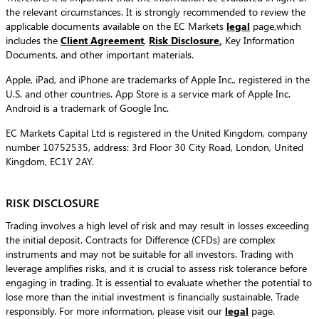
the relevant circumstances. It is strongly recommended to review the
applicable documents available on the EC Markets
legal
page,which
includes the
Client Agreement
,
Risk Disclosure
,
Key Information
Documents, and other important materials.
Apple, iPad, and iPhone are trademarks of Apple Inc., registered in the
U.S. and other countries. App Store is a service mark of Apple Inc.
Android is a trademark of Google Inc.
EC Markets Capital Ltd is registered in the United Kingdom, company
number 10752535, address: 3rd Floor 30 City Road, London, United
Kingdom, EC1Y 2AY.
RISK DISCLOSURE
Trading involves a high level of risk and may result in losses exceeding
the initial deposit. Contracts for Difference (CFDs) are complex
instruments and may not be suitable for all investors. Trading with
leverage amplifies risks, and it is crucial to assess risk tolerance before
engaging in trading. It is essential to evaluate whether the potential to
lose more than the initial investment is financially sustainable. Trade
responsibly. For more information, please visit our
legal
page.