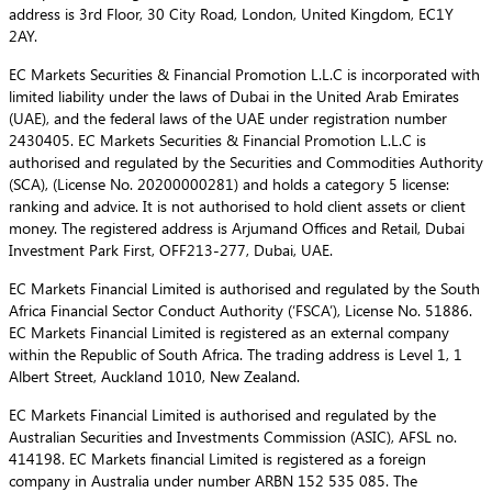
address is 3rd Floor, 30 City Road, London, United Kingdom, EC1Y
2AY.
EC Markets Securities & Financial Promotion L.L.C is incorporated with
limited liability under the laws of Dubai in the United Arab Emirates
(UAE), and the federal laws of the UAE under registration number
2430405. EC Markets Securities & Financial Promotion L.L.C is
authorised and regulated by the Securities and Commodities Authority
(SCA), (License No. 20200000281) and holds a category 5 license:
ranking and advice. It is not authorised to hold client assets or client
money. The registered address is Arjumand Offices and Retail, Dubai
Investment Park First, OFF213-277, Dubai, UAE.
EC Markets Financial Limited is authorised and regulated by the South
Africa Financial Sector Conduct Authority (‘FSCA’), License No. 51886.
EC Markets Financial Limited is registered as an external company
within the Republic of South Africa. The trading address is Level 1, 1
Albert Street, Auckland 1010, New Zealand.
EC Markets Financial Limited is authorised and regulated by the
Australian Securities and Investments Commission (ASIC), AFSL no.
414198. EC Markets financial Limited is registered as a foreign
company in Australia under number ARBN 152 535 085. The