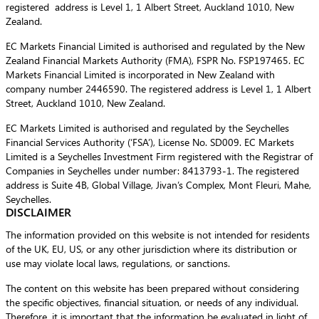
registered address is Level 1, 1 Albert Street, Auckland 1010, New
Zealand.
EC Markets Financial Limited is authorised and regulated by the New
Zealand Financial Markets Authority (FMA), FSPR No. FSP197465. EC
Markets Financial Limited is incorporated in New Zealand with
company number 2446590. The registered address is Level 1, 1 Albert
Street, Auckland 1010, New Zealand.
EC Markets Limited is authorised and regulated by the Seychelles
Financial Services Authority (‘FSA’), License No. SD009. EC Markets
Limited is a Seychelles Investment Firm registered with the Registrar of
Companies in Seychelles under number: 8413793-1. The registered
address is Suite 4B, Global Village, Jivan’s Complex, Mont Fleuri, Mahe,
Seychelles.
DISCLAIMER
The information provided on this website is not intended for residents
of the UK, EU, US, or any other jurisdiction where its distribution or
use may violate local laws, regulations, or sanctions.
The content on this website has been prepared without considering
the specific objectives, financial situation, or needs of any individual.
Therefore, it is important that the information be evaluated in light of