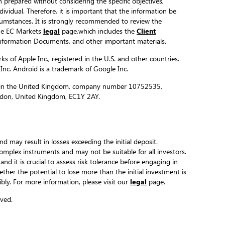
 prepared without considering the specific objectives,
ndividual. Therefore, it is important that the information be
ircumstances. It is strongly recommended to review the
the EC Markets
legal
page,which includes the
Client
formation Documents, and other important materials.
s of Apple Inc., registered in the U.S. and other countries.
 Inc. Android is a trademark of Google Inc.
ed in the United Kingdom, company number 10752535,
ondon, United Kingdom, EC1Y 2AY.
and may result in losses exceeding the initial deposit.
complex instruments and may not be suitable for all investors.
 and it is crucial to assess risk tolerance before engaging in
hether the potential to lose more than the initial investment is
ibly. For more information, please visit our
legal
page.
ved.