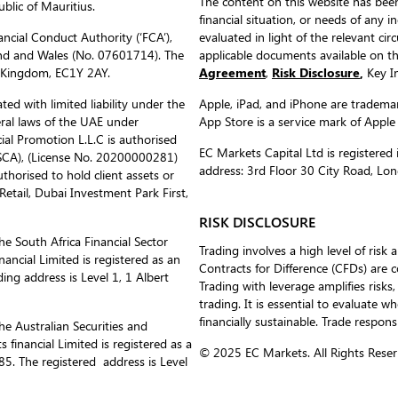
The content on this website has been
blic of Mauritius.
financial situation, or needs of any i
ncial Conduct Authority (‘FCA’),
evaluated in light of the relevant c
nd and Wales (No. 07601714). The
applicable documents available on 
d Kingdom, EC1Y 2AY.
Agreement
,
Risk Disclosure
,
Key In
ed with limited liability under the
Apple, iPad, and iPhone are trademark
eral laws of the UAE under
App Store is a service mark of Apple
al Promotion L.L.C is authorised
EC Markets Capital Ltd is register
(SCA), (License No. 20200000281)
address: 3rd Floor 30 City Road, L
uthorised to hold client assets or
etail, Dubai Investment Park First,
RISK DISCLOSURE
he South Africa Financial Sector
Trading involves a high level of risk 
ancial Limited is registered as an
Contracts for Difference (CFDs) are 
ing address is Level 1, 1 Albert
Trading with leverage amplifies risks,
trading. It is essential to evaluate w
financially sustainable. Trade respons
he Australian Securities and
inancial Limited is registered as a
© 2025 EC Markets. All Rights Reser
. The registered address is Level