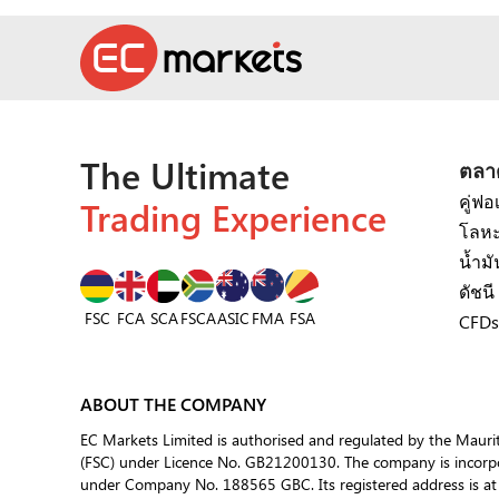
The Ultimate
ตลา
คู่ฟอ
Trading Experience
โลหะ
น้ำมั
ดัชนี
FSC
FCA
SCA
FSCA
ASIC
FSA
FMA
CFDs
ABOUT THE COMPANY
EC Markets Limited is authorised and regulated by the Mauri
(FSC) under Licence No. GB21200130. The company is incorpor
under Company No. 188565 GBC. Its registered address is at