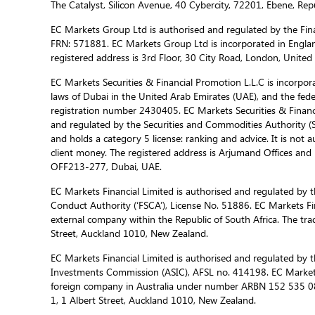
The Catalyst, Silicon Avenue, 40 Cybercity, 72201, Ebene, Repu
EC Markets Group Ltd is authorised and regulated by the Fina
FRN: 571881. EC Markets Group Ltd is incorporated in Engla
registered address is 3rd Floor, 30 City Road, London, Unite
EC Markets Securities & Financial Promotion L.L.C is incorporat
laws of Dubai in the United Arab Emirates (UAE), and the fed
registration number 2430405. EC Markets Securities & Financi
and regulated by the Securities and Commodities Authority 
and holds a category 5 license: ranking and advice. It is not a
client money. The registered address is Arjumand Offices and R
OFF213-277, Dubai, UAE.
EC Markets Financial Limited is authorised and regulated by t
Conduct Authority (‘FSCA’), License No. 51886. EC Markets Fin
external company within the Republic of South Africa. The trad
Street, Auckland 1010, New Zealand.
EC Markets Financial Limited is authorised and regulated by t
Investments Commission (ASIC), AFSL no. 414198. EC Markets f
foreign company in Australia under number ARBN 152 535 085
1, 1 Albert Street, Auckland 1010, New Zealand.