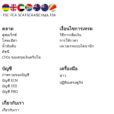
FSC
FCA
SCA
FSCA
ASIC
FSA
FMA
ตลาด
เงื่อนไขการเทรด
คู่ฟอเร็กซ์
วิธีการเพิ่มเงิน
โลหะมีค่า
การให้ราคา
น้ำมันดิบ
เลเวอเรจแบบไดนามิก
ดัชนี
CFDs ของสกุลเงินคริปโต
บัญชี
เครื่องมือ
ภาพรวมของบัญชี
ข่าว
บัญชี ECN
ปฏิทินเศรษฐกิจ
บัญชี STD
บัญชี PRO
เกี่ยวกับเรา
เกี่ยวกับเรา