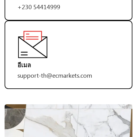
+230 54414999
อีเมล
support-th@ecmarkets.com