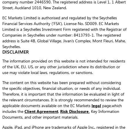
company number 2446590. The registered address is Level 1, 1 Albert
Street, Auckland 1010, New Zealand.
EC Markets Limited is authorised and regulated by the Seychelles
Financial Services Authority (‘FSA’), License No. SD009. EC Markets
Limited is a Seychelles Investment Firm registered with the Registrar of
Companies in Seychelles under number: 8413793-1. The registered
address is Suite 4B, Global Village, Jivan’s Complex, Mont Fleuri, Mahe,
Seychelles.
DISCLAIMER
The information provided on this website is not intended for residents
of the UK, EU, US, or any other jurisdiction where its distribution or
use may violate local laws, regulations, or sanctions.
The content on this website has been prepared without considering
the specific objectives, financial situation, or needs of any individual.
Therefore, it is important that the information be evaluated in light of
the relevant circumstances. It is strongly recommended to review the
applicable documents available on the EC Markets
legal
page,which
includes the
Client Agreement
,
Risk Disclosure
,
Key Information
Documents, and other important materials.
Apple, iPad, and iPhone are trademarks of Apple Inc., registered in the