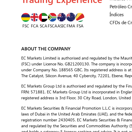
Petróleo C
Índices
CFDs de C
FSC
FCA
SCA
FSCA
ASIC
FSA
FMA
ABOUT THE COMPANY
EC Markets Limited is authorised and regulated by the Mauri
(FSC) under Licence No. GB21200130. The company is incorpor
under Company No. 188565 GBC. Its registered address is at
The Catalyst, Silicon Avenue, 40 Cybercity, 72201, Ebene, Repu
EC Markets Group Ltd is authorised and regulated by the Fina
FRN: 571881. EC Markets Group Ltd is incorporated in Engla
registered address is 3rd Floor, 30 City Road, London, Unite
EC Markets Securities & Financial Promotion L.L.C is incorporat
laws of Dubai in the United Arab Emirates (UAE), and the fed
registration number 2430405. EC Markets Securities & Financi
and regulated by the Securities and Commodities Authority 
and holds a category 5 license: ranking and advice. It is not a