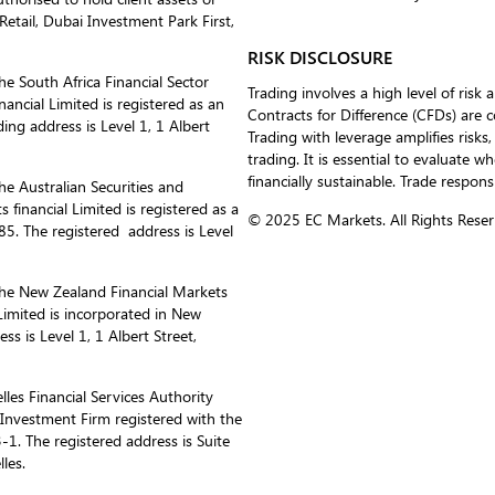
etail, Dubai Investment Park First,
RISK DISCLOSURE
he South Africa Financial Sector
Trading involves a high level of risk 
ancial Limited is registered as an
Contracts for Difference (CFDs) are 
ing address is Level 1, 1 Albert
Trading with leverage amplifies risks,
trading. It is essential to evaluate w
financially sustainable. Trade respons
he Australian Securities and
inancial Limited is registered as a
© 2025 EC Markets. All Rights Reser
. The registered address is Level
the New Zealand Financial Markets
imited is incorporated in New
 is Level 1, 1 Albert Street,
les Financial Services Authority
s Investment Firm registered with the
1. The registered address is Suite
les.