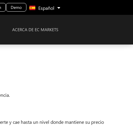
Malay
n
Demo
Español
ACERCA DE EC MARKETS
ncia.
rte y cae hasta un nivel donde mantiene su precio