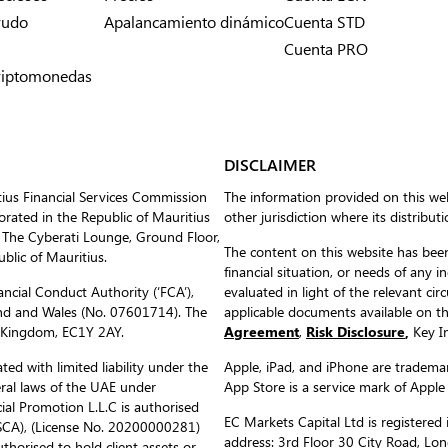
rudo
Apalancamiento dinámico
Cuenta STD
Cuenta PRO
riptomonedas
DISCLAIMER
tius Financial Services Commission
The information provided on this web
ated in the Republic of Mauritius
other jurisdiction where its distribut
 The Cyberati Lounge, Ground Floor,
The content on this website has been
blic of Mauritius.
financial situation, or needs of any i
ncial Conduct Authority (‘FCA’),
evaluated in light of the relevant c
nd and Wales (No. 07601714). The
applicable documents available on 
d Kingdom, EC1Y 2AY.
Agreement
,
Risk Disclosure
,
Key In
ed with limited liability under the
Apple, iPad, and iPhone are trademark
eral laws of the UAE under
App Store is a service mark of Apple
al Promotion L.L.C is authorised
EC Markets Capital Ltd is register
(SCA), (License No. 20200000281)
address: 3rd Floor 30 City Road, L
uthorised to hold client assets or