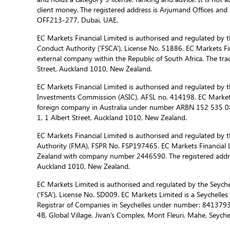
client money. The registered address is Arjumand Offices and R
OFF213-277, Dubai, UAE.
EC Markets Financial Limited is authorised and regulated by t
Conduct Authority (‘FSCA’), License No. 51886. EC Markets Fin
external company within the Republic of South Africa. The trad
Street, Auckland 1010, New Zealand.
EC Markets Financial Limited is authorised and regulated by t
Investments Commission (ASIC), AFSL no. 414198. EC Markets f
foreign company in Australia under number ARBN 152 535 085
1, 1 Albert Street, Auckland 1010, New Zealand.
EC Markets Financial Limited is authorised and regulated by 
Authority (FMA), FSPR No. FSP197465. EC Markets Financial L
Zealand with company number 2446590. The registered address
Auckland 1010, New Zealand.
EC Markets Limited is authorised and regulated by the Seychel
(‘FSA’), License No. SD009. EC Markets Limited is a Seychelle
Registrar of Companies in Seychelles under number: 8413793-
4B, Global Village, Jivan’s Complex, Mont Fleuri, Mahe, Seychel