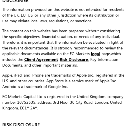
DISCLAIMER
The information provided on this website is not intended for residents
of the UK, EU, US, or any other jurisdiction where its distribution or
use may violate local laws, regulations, or sanctions.
The content on this website has been prepared without considering
the specific objectives, financial situation, or needs of any individual.
Therefore, it is important that the information be evaluated in light of
the relevant circumstances. It is strongly recommended to review the
applicable documents available on the EC Markets
legal
page,which
includes the
Client Agreement
,
Risk Disclosure
,
Key Information
Documents, and other important materials.
Apple, iPad, and iPhone are trademarks of Apple Inc., registered in the
U.S. and other countries. App Store is a service mark of Apple Inc.
Android is a trademark of Google Inc.
EC Markets Capital Ltd is registered in the United Kingdom, company
number 10752535, address: 3rd Floor 30 City Road, London, United
Kingdom, EC1Y 2AY.
RISK DISCLOSURE