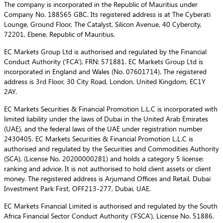
The company is incorporated in the Republic of Mauritius under
Company No. 188565 GBC. Its registered address is at The Cyberati
Lounge, Ground Floor, The Catalyst, Silicon Avenue, 40 Cybercity,
72201, Ebene, Republic of Mauritius.
EC Markets Group Ltd is authorised and regulated by the Financial
Conduct Authority (‘FCA’), FRN: 571881. EC Markets Group Ltd is
incorporated in England and Wales (No. 07601714). The registered
address is 3rd Floor, 30 City Road, London, United Kingdom, EC1Y
2AY.
EC Markets Securities & Financial Promotion L.L.C is incorporated with
limited liability under the laws of Dubai in the United Arab Emirates
(UAE), and the federal laws of the UAE under registration number
2430405. EC Markets Securities & Financial Promotion L.L.C is
authorised and regulated by the Securities and Commodities Authority
(SCA), (License No. 20200000281) and holds a category 5 license:
ranking and advice. It is not authorised to hold client assets or client
money. The registered address is Arjumand Offices and Retail, Dubai
Investment Park First, OFF213-277, Dubai, UAE.
EC Markets Financial Limited is authorised and regulated by the South
Africa Financial Sector Conduct Authority (‘FSCA’), License No. 51886.