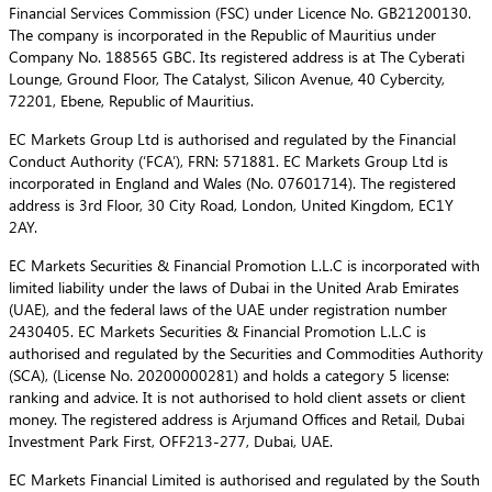
Financial Services Commission (FSC) under Licence No. GB21200130.
The company is incorporated in the Republic of Mauritius under
Company No. 188565 GBC. Its registered address is at The Cyberati
Lounge, Ground Floor, The Catalyst, Silicon Avenue, 40 Cybercity,
72201, Ebene, Republic of Mauritius.
EC Markets Group Ltd is authorised and regulated by the Financial
Conduct Authority (‘FCA’), FRN: 571881. EC Markets Group Ltd is
incorporated in England and Wales (No. 07601714). The registered
address is 3rd Floor, 30 City Road, London, United Kingdom, EC1Y
2AY.
EC Markets Securities & Financial Promotion L.L.C is incorporated with
limited liability under the laws of Dubai in the United Arab Emirates
(UAE), and the federal laws of the UAE under registration number
2430405. EC Markets Securities & Financial Promotion L.L.C is
authorised and regulated by the Securities and Commodities Authority
(SCA), (License No. 20200000281) and holds a category 5 license:
ranking and advice. It is not authorised to hold client assets or client
money. The registered address is Arjumand Offices and Retail, Dubai
Investment Park First, OFF213-277, Dubai, UAE.
EC Markets Financial Limited is authorised and regulated by the South