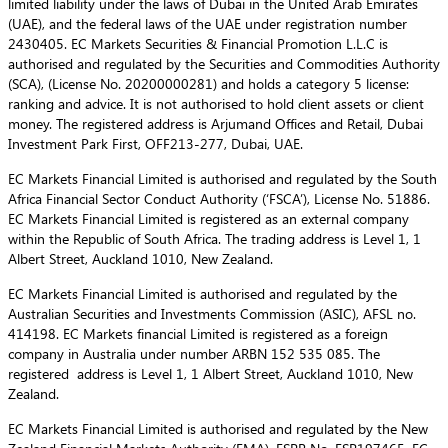
limited liability under the laws of Dubai in the United Arab Emirates
(UAE), and the federal laws of the UAE under registration number
2430405. EC Markets Securities & Financial Promotion L.L.C is
authorised and regulated by the Securities and Commodities Authority
(SCA), (License No. 20200000281) and holds a category 5 license:
ranking and advice. It is not authorised to hold client assets or client
money. The registered address is Arjumand Offices and Retail, Dubai
Investment Park First, OFF213-277, Dubai, UAE.
EC Markets Financial Limited is authorised and regulated by the South
Africa Financial Sector Conduct Authority (‘FSCA’), License No. 51886.
EC Markets Financial Limited is registered as an external company
within the Republic of South Africa. The trading address is Level 1, 1
Albert Street, Auckland 1010, New Zealand.
EC Markets Financial Limited is authorised and regulated by the
Australian Securities and Investments Commission (ASIC), AFSL no.
414198. EC Markets financial Limited is registered as a foreign
company in Australia under number ARBN 152 535 085. The
registered address is Level 1, 1 Albert Street, Auckland 1010, New
Zealand.
EC Markets Financial Limited is authorised and regulated by the New