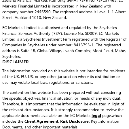
Zealand Financial Markets Authority (FMA), FSPR No. FSP197465. EC
Markets Financial Limited is incorporated in New Zealand with
company number 2446590. The registered address is Level 1, 1 Albert
Street, Auckland 1010, New Zealand.
EC Markets Limited is authorised and regulated by the Seychelles
Financial Services Authority (‘FSA’), License No. SD009. EC Markets
Limited is a Seychelles Investment Firm registered with the Registrar of
Companies in Seychelles under number: 8413793-1. The registered
address is Suite 4B, Global Village, Jivan’s Complex, Mont Fleuri, Mahe,
Seychelles.
DISCLAIMER
The information provided on this website is not intended for residents
of the UK, EU, US, or any other jurisdiction where its distribution or
use may violate local laws, regulations, or sanctions.
The content on this website has been prepared without considering
the specific objectives, financial situation, or needs of any individual.
Therefore, it is important that the information be evaluated in light of
the relevant circumstances. It is strongly recommended to review the
applicable documents available on the EC Markets
legal
page,which
includes the
Client Agreement
,
Risk Disclosure
,
Key Information
Documents, and other important materials.