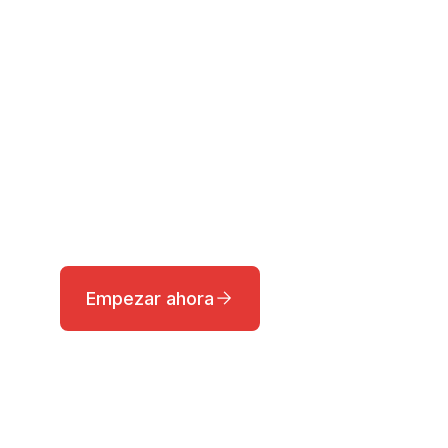
Análisis de mercado
Las noticias en tiempo real sobre los
mercados internacionales, obtenidas por
nuestro equipo, ayudan a los
inversionistas a encontrar oportunidades
de inversión con mayor facilidad.
Empezar ahora