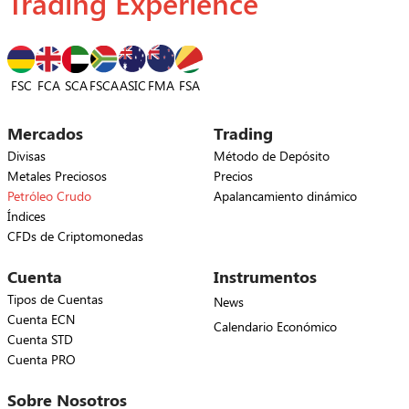
Trading Experience
FSC
FCA
SCA
FSCA
ASIC
FSA
FMA
Mercados
Trading
Divisas
Método de Depósito
Metales Preciosos
Precios
Petróleo Crudo
Apalancamiento dinámico
Índices
CFDs de Criptomonedas
Cuenta
Instrumentos
Tipos de Cuentas
News
Cuenta ECN
Calendario Económico
Cuenta STD
Cuenta PRO
Sobre Nosotros