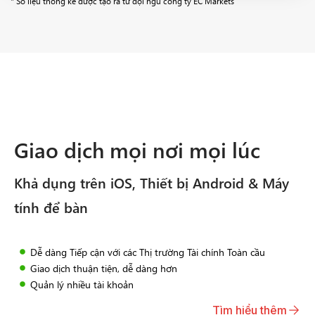
* Số liệu thống kê được tạo ra từ dội ngũ công ty EC Markets
Giao dịch mọi nơi mọi lúc
Khả dụng trên iOS, Thiết bị Android & Máy
tính để bàn
Dễ dàng Tiếp cận với các Thị trường Tài chính Toàn cầu
Giao dịch thuận tiện, dễ dàng hơn
Quản lý nhiều tài khoản
Tìm hiểu thêm