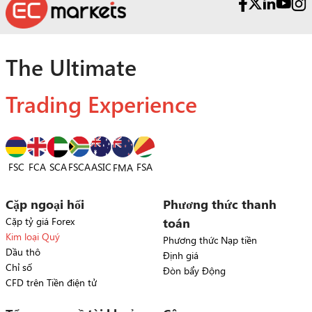
The Ultimate
Trading Experience
FSC
FCA
SCA
FSCA
ASIC
FSA
FMA
Cặp ngoại hối
Phương thức thanh
Cặp tỷ giá Forex
toán
Kim loại Quý
Phương thức Nạp tiền
Dầu thô
Định giá
Chỉ số
Đòn bẩy Động
CFD trên Tiền điện tử