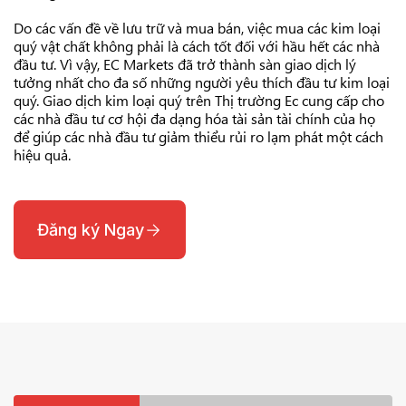
Do các vấn đề về lưu trữ và mua bán, việc mua các kim loại
quý vật chất không phải là cách tốt đối với hầu hết các nhà
đầu tư. Vì vậy, EC Markets đã trở thành sàn giao dịch lý
tưởng nhất cho đa số những người yêu thích đầu tư kim loại
quý. Giao dịch kim loại quý trên Thị trường Ec cung cấp cho
các nhà đầu tư cơ hội đa dạng hóa tài sản tài chính của họ
để giúp các nhà đầu tư giảm thiểu rủi ro lạm phát một cách
hiệu quả.
Đăng ký Ngay