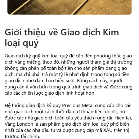
Giới thiệu về Giao dịch Kim
loại quý
Giao dịch ký quỹ kim loại quý đề cập đến phương thức giao
dịch vàng miếng, theo đó, những người tham gia thị trường
không cần phân bổ toàn bộ tiền cho sản phẩm đang giao
dịch, mà chỉ phải trả một tỷ lệ nhất định trong tổng số tiền
giao dịch như đảm bảo hiệu suất. Bằng cách này, người
dùng cần ít vốn hơn trong quá trình giao dịch và được cung
cấp các chiến lược giao dịch linh hoạt hơn.
Hệ thống giao dịch ký quỹ Precious Metal cung cấp cho các
nhà giao dịch một cách thức đầu tư thuận tiện, do đó, nó
được các nhà giao dịch toàn cầu yêu thích rộng rãi. Hiện tại,
Vàng London là sản phẩm giao dịch kim loại quý phổ biến
nhất của các nhà đầu tư và được cung cấp mã XAU trên thị
trường tài chính.