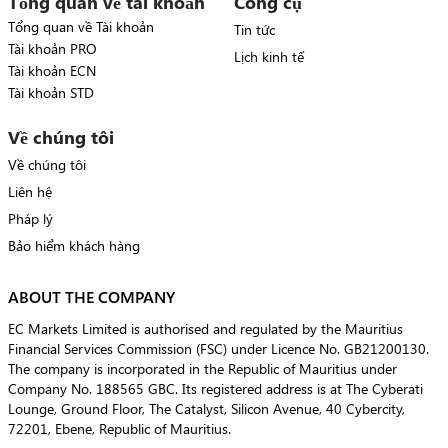
Tổng quan về tài khoản
Công cụ
Tổng quan về Tài khoản
Tin tức
Tài khoản PRO
Lịch kinh tế
Tài khoản ECN
Tài khoản STD
Về chúng tôi
Về chúng tôi
Liên hệ
Pháp lý
Bảo hiểm khách hàng
ABOUT THE COMPANY
EC Markets Limited is authorised and regulated by the Mauritius
Financial Services Commission (FSC) under Licence No. GB21200130.
The company is incorporated in the Republic of Mauritius under
Company No. 188565 GBC. Its registered address is at The Cyberati
Lounge, Ground Floor, The Catalyst, Silicon Avenue, 40 Cybercity,
72201, Ebene, Republic of Mauritius.