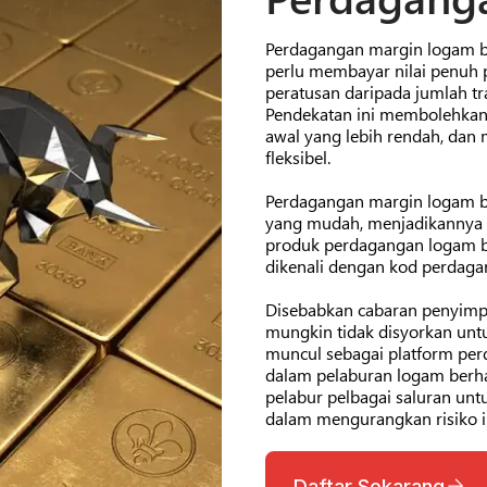
Perdagangan margin logam b
perlu membayar nilai penuh 
peratusan daripada jumlah tr
Pendekatan ini membolehkan 
awal yang lebih rendah, dan
fleksibel.
Perdagangan margin logam b
yang mudah, menjadikannya s
produk perdagangan logam be
dikenali dengan kod perdag
Disebabkan cabaran penyimpa
mungkin tidak disyorkan untu
muncul sebagai platform per
dalam pelaburan logam berh
pelabur pelbagai saluran un
dalam mengurangkan risiko in
Daftar Sekarang