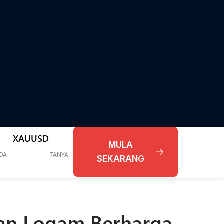
XAUUSD
MULA
IDA
TANYA
SEKARANG
-
an Logam Berharga