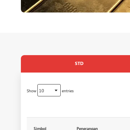
STD
Show
entries
Simbol
Penerangan