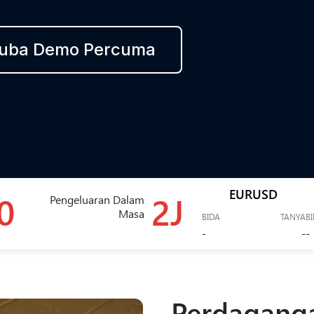
uba Demo Percuma
EURUSD
0
2J
Pengeluaran Dalam
Masa
BIDA
TANYA
B
-
-
-
Perdagang