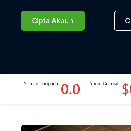
Cipta Akaun
C
0.0
$
Spread Daripada
Yuran Deposit