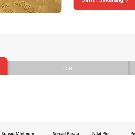
ECN
Spread Minimum
Spread Purata
Nilai Pip
Pe