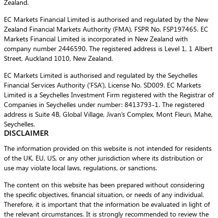
Zealand.
EC Markets Financial Limited is authorised and regulated by the New
Zealand Financial Markets Authority (FMA), FSPR No. FSP197465. EC
Markets Financial Limited is incorporated in New Zealand with
company number 2446590. The registered address is Level 1, 1 Albert
Street, Auckland 1010, New Zealand.
EC Markets Limited is authorised and regulated by the Seychelles
Financial Services Authority (‘FSA’), License No. SD009. EC Markets
Limited is a Seychelles Investment Firm registered with the Registrar of
Companies in Seychelles under number: 8413793-1. The registered
address is Suite 4B, Global Village, Jivan’s Complex, Mont Fleuri, Mahe,
Seychelles.
DISCLAIMER
The information provided on this website is not intended for residents
of the UK, EU, US, or any other jurisdiction where its distribution or
use may violate local laws, regulations, or sanctions.
The content on this website has been prepared without considering
the specific objectives, financial situation, or needs of any individual.
Therefore, it is important that the information be evaluated in light of
the relevant circumstances. It is strongly recommended to review the