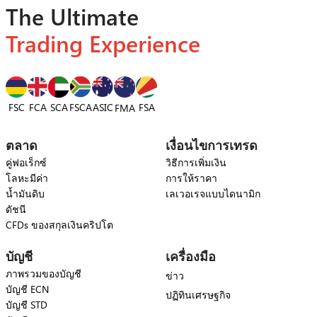
The Ultimate
Trading Experience
FSC
FCA
SCA
FSCA
ASIC
FSA
FMA
ตลาด
เงื่อนไขการเทรด
คู่ฟอเร็กซ์
วิธีการเพิ่มเงิน
โลหะมีค่า
การให้ราคา
น้ำมันดิบ
เลเวอเรจแบบไดนามิก
ดัชนี
CFDs ของสกุลเงินคริปโต
บัญชี
เครื่องมือ
ภาพรวมของบัญชี
ข่าว
บัญชี ECN
ปฏิทินเศรษฐกิจ
บัญชี STD