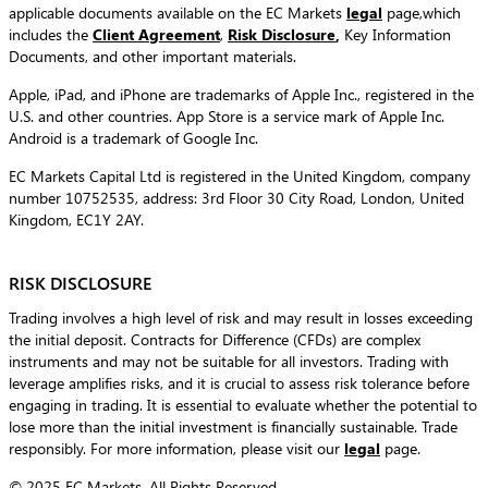
applicable documents available on the EC Markets
legal
page,which
includes the
Client Agreement
,
Risk Disclosure
,
Key Information
Documents, and other important materials.
Apple, iPad, and iPhone are trademarks of Apple Inc., registered in the
U.S. and other countries. App Store is a service mark of Apple Inc.
Android is a trademark of Google Inc.
EC Markets Capital Ltd is registered in the United Kingdom, company
number 10752535, address: 3rd Floor 30 City Road, London, United
Kingdom, EC1Y 2AY.
RISK DISCLOSURE
Trading involves a high level of risk and may result in losses exceeding
the initial deposit. Contracts for Difference (CFDs) are complex
instruments and may not be suitable for all investors. Trading with
leverage amplifies risks, and it is crucial to assess risk tolerance before
engaging in trading. It is essential to evaluate whether the potential to
lose more than the initial investment is financially sustainable. Trade
responsibly. For more information, please visit our
legal
page.
© 2025 EC Markets. All Rights Reserved.