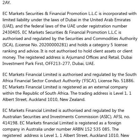
2AY.
EC Markets Securities & Financial Promotion L.L.C is incorporated with
limited liability under the laws of Dubai in the United Arab Emirates
(UAE), and the federal laws of the UAE under registration number
2430405. EC Markets Securities & Financial Promotion L.L.C is
authorised and regulated by the Securities and Commodities Authority
(SCA), (License No. 20200000281) and holds a category 5 license:
ranking and advice. It is not authorised to hold client assets or client
money. The registered address is Arjumand Offices and Retail, Dubai
Investment Park First, OFF213-277, Dubai, UAE.
EC Markets Financial Limited is authorised and regulated by the South
Africa Financial Sector Conduct Authority (‘FSCA’), License No. 51886.
EC Markets Financial Limited is registered as an external company
within the Republic of South Africa. The trading address is Level 1, 1
Albert Street, Auckland 1010, New Zealand.
EC Markets Financial Limited is authorised and regulated by the
Australian Securities and Investments Commission (ASIC), AFSL no.
414198. EC Markets financial Limited is registered as a foreign
company in Australia under number ARBN 152 535 085. The
registered address is Level 1, 1 Albert Street, Auckland 1010, New