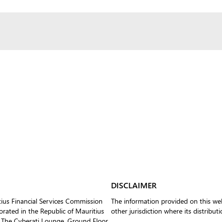
DISCLAIMER
tius Financial Services Commission
The information provided on this web
ated in the Republic of Mauritius
other jurisdiction where its distribut
 The Cyberati Lounge, Ground Floor,