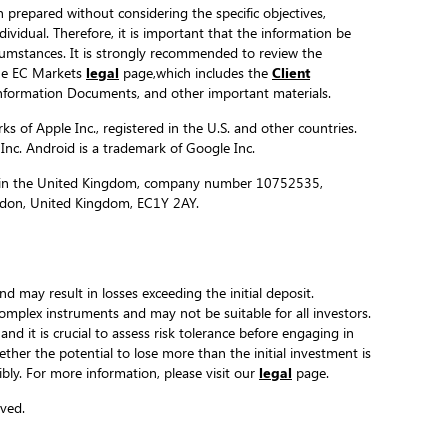
 prepared without considering the specific objectives,
ndividual. Therefore, it is important that the information be
ircumstances. It is strongly recommended to review the
the EC Markets
legal
page,which includes the
Client
formation Documents, and other important materials.
s of Apple Inc., registered in the U.S. and other countries.
 Inc. Android is a trademark of Google Inc.
ed in the United Kingdom, company number 10752535,
ondon, United Kingdom, EC1Y 2AY.
and may result in losses exceeding the initial deposit.
complex instruments and may not be suitable for all investors.
 and it is crucial to assess risk tolerance before engaging in
hether the potential to lose more than the initial investment is
ibly. For more information, please visit our
legal
page.
ved.