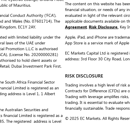
The content on this website has been
blic of Mauritius.
financial situation, or needs of any i
ncial Conduct Authority (‘FCA’),
evaluated in light of the relevant c
nd and Wales (No. 07601714). The
applicable documents available on 
d Kingdom, EC1Y 2AY.
Agreement
,
Risk Disclosure
,
Key In
ed with limited liability under the
Apple, iPad, and iPhone are trademark
eral laws of the UAE under
App Store is a service mark of Apple
al Promotion L.L.C is authorised
EC Markets Capital Ltd is register
(SCA), (License No. 20200000281)
address: 3rd Floor 30 City Road, L
uthorised to hold client assets or
etail, Dubai Investment Park First,
RISK DISCLOSURE
he South Africa Financial Sector
Trading involves a high level of risk 
ancial Limited is registered as an
Contracts for Difference (CFDs) are 
ing address is Level 1, 1 Albert
Trading with leverage amplifies risks,
trading. It is essential to evaluate w
financially sustainable. Trade respons
he Australian Securities and
inancial Limited is registered as a
© 2025 EC Markets. All Rights Reser
. The registered address is Level