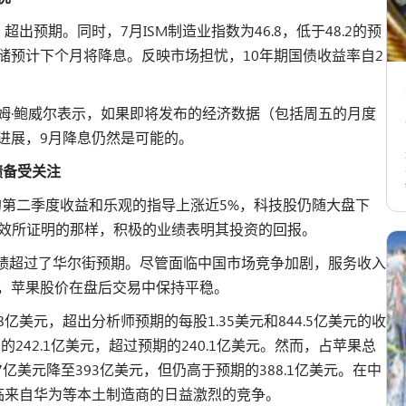
超出预期。同时，7月ISM制造业指数为46.8，低于48.2的预
储预计下个月将降息。反映市场担忧，10年期国债收益率自2
姆·鲍威尔表示，如果即将发布的经济数据（包括周五的月度
进展，9月降息仍然是可能的。
绩备受关注
A)凭借超预期的第二季度收益和乐观的指导上涨近5%，科技股仍随大盘下
得成效所证明的那样，积极的业绩表明其投资的回报。
第三季度业绩超过了华尔街预期。尽管面临中国市场竞争加剧，服务收入
后，苹果股价在盘后交易中保持平稳。
8亿美元，超出分析师预期的每股1.35美元和844.5亿美元的收
242.1亿美元，超过预期的240.1亿美元。然而，占苹果总
.7亿美元降至393亿美元，但仍高于预期的388.1亿美元。在中
ne面临来自华为等本土制造商的日益激烈的竞争。