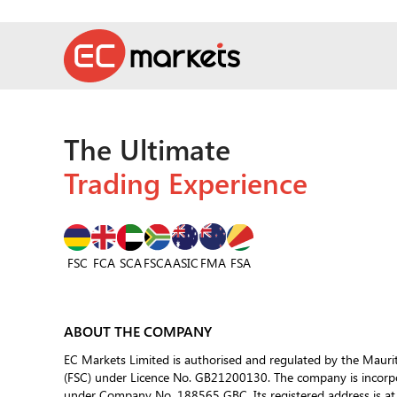
The Ultimate
Trading Experience
FSC
FCA
SCA
FSCA
ASIC
FSA
FMA
ABOUT THE COMPANY
EC Markets Limited is authorised and regulated by the Mauri
(FSC) under Licence No. GB21200130. The company is incorpor
under Company No. 188565 GBC. Its registered address is at