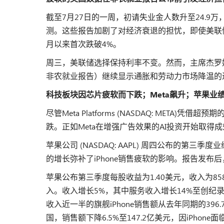
截至7月27日的一周，初请失业金人数升至24.9万，
测。这些报告加剧了对经济衰退的担忧，即使美联
月以来首次跌破4%。
周三，美联储选择保持利率不变。然而，主席杰罗
非农就业报告）继续显示通胀和劳动力市场降温的
科技板块因芯片疲软而下跌；Meta飙升；苹果业
尽管Meta Platforms (NASDAQ: MET
跌。正如Meta在增强广告效果的AI投资开始取
苹果公司 (NASDAQ: AAPL) 周四公布的
的增长弥补了iPhone销售疲软的影响。报告发布
苹果公布第三季度每股收益为1.40美元，收入为85
入。收入增长5%，其中服务收入增长14%至创纪录的
收入近一半的旗舰iPhone销售额从去年同期的396
国，销售额下降6.5%至147.2亿美元，因iPho