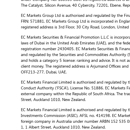
The Catalyst, Silicon Avenue, 40 Cybercity, 72201, Ebene, Repu
EC Markets Group Ltd is authorised and regulated by the Fina
FRN: 571881. EC Markets Group Ltd is incorporated in Engla
registered address is 3rd Floor, 30 City Road, London, Unite
EC Markets Securities & Financial Promotion L.L.C is incorporat
laws of Dubai in the United Arab Emirates (UAE), and the fed
registration number 2430405. EC Markets Securities & Financi
and regulated by the Securities and Commodities Authority 
and holds a category 5 license: ranking and advice. It is not a
client money. The registered address is Arjumand Offices and R
OFF213-277, Dubai, UAE.
EC Markets Financial Limited is authorised and regulated by t
Conduct Authority (‘FSCA’), License No. 51886. EC Markets Fin
external company within the Republic of South Africa. The trad
Street, Auckland 1010, New Zealand.
EC Markets Financial Limited is authorised and regulated by t
Investments Commission (ASIC), AFSL no. 414198. EC Markets f
foreign company in Australia under number ARBN 152 535 085
1, 1 Albert Street, Auckland 1010, New Zealand.